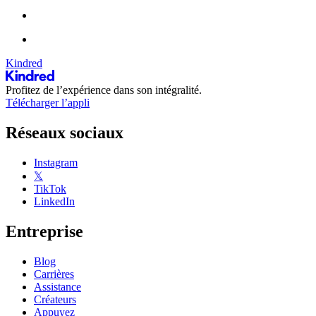
Kindred
Profitez de l’expérience dans son intégralité.
Télécharger l’appli
Réseaux sociaux
Instagram
𝕏
TikTok
LinkedIn
Entreprise
Blog
Carrières
Assistance
Créateurs
Appuyez