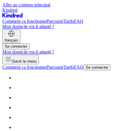
Aller au contenu principal
Kindred
Comment ça fonctionne
Parcourir
Tarifs
FAQ
Mon domicile est-il adapté ?
français
Se connecter
Mon domicile est-il adapté ?
Ouvrir le menu
Comment ça fonctionne
Parcourir
Tarifs
FAQ
Se connecter