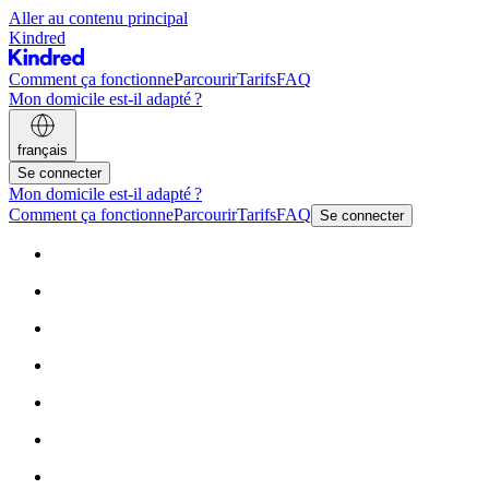
Aller au contenu principal
Kindred
Comment ça fonctionne
Parcourir
Tarifs
FAQ
Mon domicile est-il adapté ?
français
Se connecter
Mon domicile est-il adapté ?
Comment ça fonctionne
Parcourir
Tarifs
FAQ
Se connecter