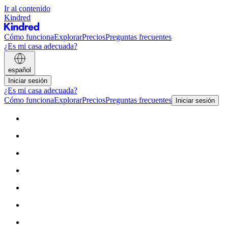
Ir al contenido
Kindred
Cómo funciona
Explorar
Precios
Preguntas frecuentes
¿Es mi casa adecuada?
español
Iniciar sesión
¿Es mi casa adecuada?
Cómo funciona
Explorar
Precios
Preguntas frecuentes
Iniciar sesión