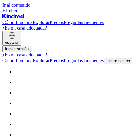
Ir al contenido
Kindred
Cómo funciona
Explorar
Precios
Preguntas frecuentes
¿Es mi casa adecuada?
español
Iniciar sesión
¿Es mi casa adecuada?
Cómo funciona
Explorar
Precios
Preguntas frecuentes
Iniciar sesión