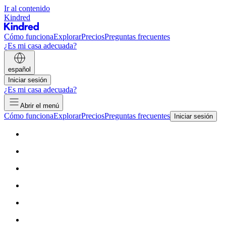
Ir al contenido
Kindred
Cómo funciona
Explorar
Precios
Preguntas frecuentes
¿Es mi casa adecuada?
español
Iniciar sesión
¿Es mi casa adecuada?
Abrir el menú
Cómo funciona
Explorar
Precios
Preguntas frecuentes
Iniciar sesión