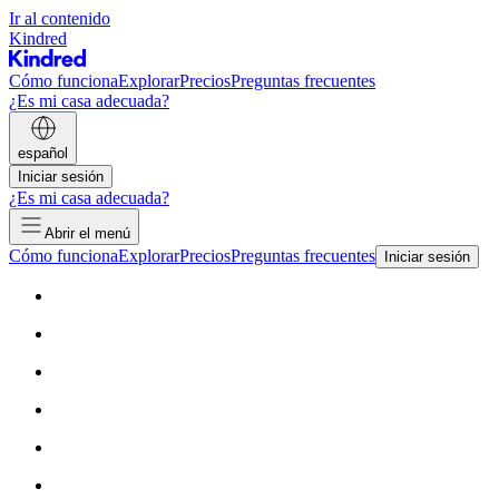
Ir al contenido
Kindred
Cómo funciona
Explorar
Precios
Preguntas frecuentes
¿Es mi casa adecuada?
español
Iniciar sesión
¿Es mi casa adecuada?
Abrir el menú
Cómo funciona
Explorar
Precios
Preguntas frecuentes
Iniciar sesión