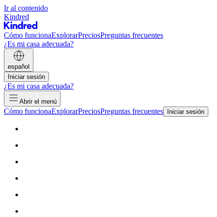
Ir al contenido
Kindred
Cómo funciona
Explorar
Precios
Preguntas frecuentes
¿Es mi casa adecuada?
español
Iniciar sesión
¿Es mi casa adecuada?
Abrir el menú
Cómo funciona
Explorar
Precios
Preguntas frecuentes
Iniciar sesión