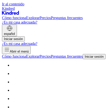
Ir al contenido
Kindred
Cómo funciona
Explorar
Precios
Preguntas frecuentes
¿Es mi casa adecuada?
español
Iniciar sesión
¿Es mi casa adecuada?
Abrir el menú
Cómo funciona
Explorar
Precios
Preguntas frecuentes
Iniciar sesión