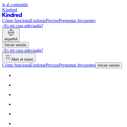
Ir al contenido
Kindred
Cómo funciona
Explorar
Precios
Preguntas frecuentes
¿Es mi casa adecuada?
español
Iniciar sesión
¿Es mi casa adecuada?
Abrir el menú
Cómo funciona
Explorar
Precios
Preguntas frecuentes
Iniciar sesión