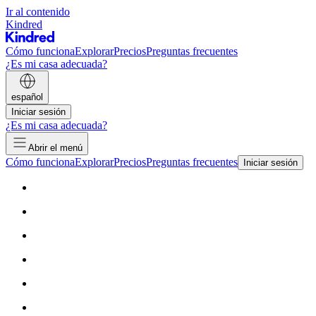
Ir al contenido
Kindred
Cómo funciona
Explorar
Precios
Preguntas frecuentes
¿Es mi casa adecuada?
español
Iniciar sesión
¿Es mi casa adecuada?
Abrir el menú
Cómo funciona
Explorar
Precios
Preguntas frecuentes
Iniciar sesión