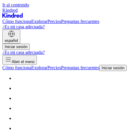
Ir al contenido
Kindred
Cómo funciona
Explorar
Precios
Preguntas frecuentes
¿Es mi casa adecuada?
español
Iniciar sesión
¿Es mi casa adecuada?
Abrir el menú
Cómo funciona
Explorar
Precios
Preguntas frecuentes
Iniciar sesión