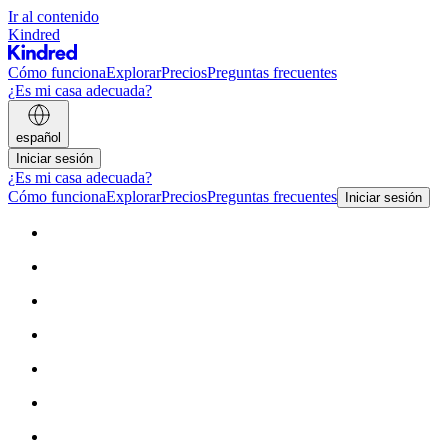
Ir al contenido
Kindred
Cómo funciona
Explorar
Precios
Preguntas frecuentes
¿Es mi casa adecuada?
español
Iniciar sesión
¿Es mi casa adecuada?
Cómo funciona
Explorar
Precios
Preguntas frecuentes
Iniciar sesión