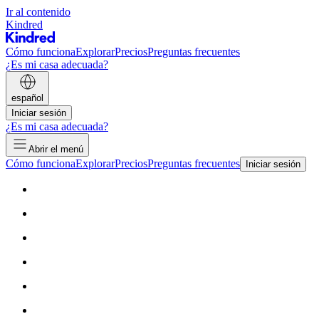
Ir al contenido
Kindred
Cómo funciona
Explorar
Precios
Preguntas frecuentes
¿Es mi casa adecuada?
español
Iniciar sesión
¿Es mi casa adecuada?
Abrir el menú
Cómo funciona
Explorar
Precios
Preguntas frecuentes
Iniciar sesión