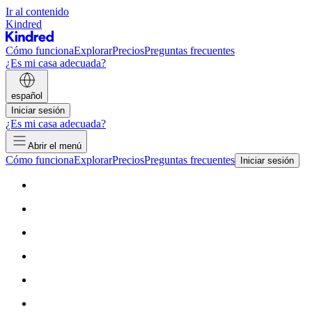
Ir al contenido
Kindred
Cómo funciona
Explorar
Precios
Preguntas frecuentes
¿Es mi casa adecuada?
español
Iniciar sesión
¿Es mi casa adecuada?
Abrir el menú
Cómo funciona
Explorar
Precios
Preguntas frecuentes
Iniciar sesión