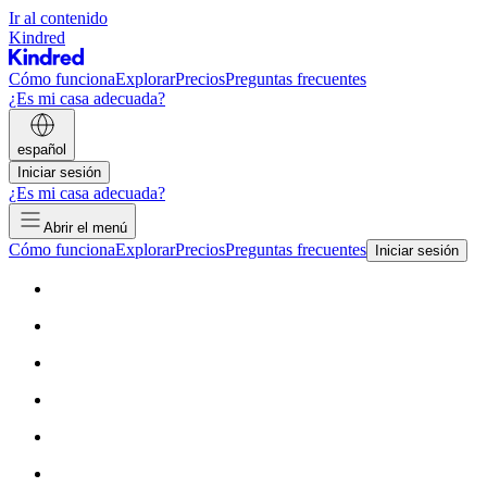
Ir al contenido
Kindred
Cómo funciona
Explorar
Precios
Preguntas frecuentes
¿Es mi casa adecuada?
español
Iniciar sesión
¿Es mi casa adecuada?
Abrir el menú
Cómo funciona
Explorar
Precios
Preguntas frecuentes
Iniciar sesión