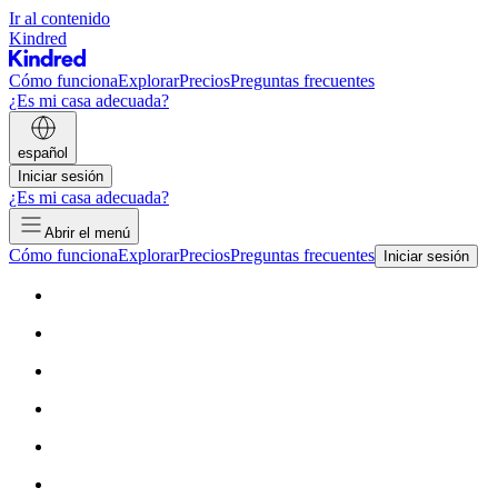
Ir al contenido
Kindred
Cómo funciona
Explorar
Precios
Preguntas frecuentes
¿Es mi casa adecuada?
español
Iniciar sesión
¿Es mi casa adecuada?
Abrir el menú
Cómo funciona
Explorar
Precios
Preguntas frecuentes
Iniciar sesión