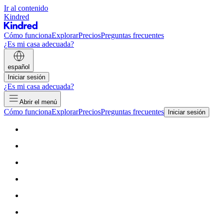
Ir al contenido
Kindred
Cómo funciona
Explorar
Precios
Preguntas frecuentes
¿Es mi casa adecuada?
español
Iniciar sesión
¿Es mi casa adecuada?
Abrir el menú
Cómo funciona
Explorar
Precios
Preguntas frecuentes
Iniciar sesión