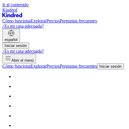
Ir al contenido
Kindred
Cómo funciona
Explorar
Precios
Preguntas frecuentes
¿Es mi casa adecuada?
español
Iniciar sesión
¿Es mi casa adecuada?
Abrir el menú
Cómo funciona
Explorar
Precios
Preguntas frecuentes
Iniciar sesión