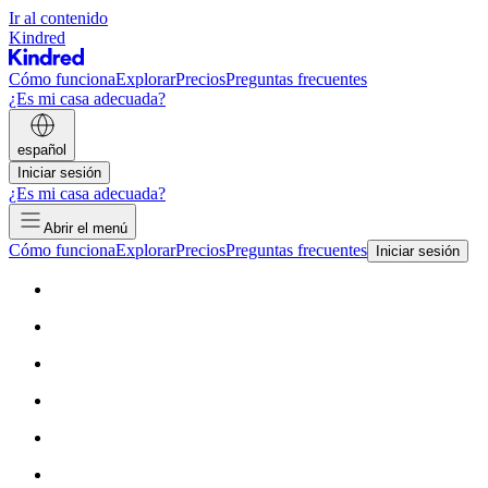
Ir al contenido
Kindred
Cómo funciona
Explorar
Precios
Preguntas frecuentes
¿Es mi casa adecuada?
español
Iniciar sesión
¿Es mi casa adecuada?
Abrir el menú
Cómo funciona
Explorar
Precios
Preguntas frecuentes
Iniciar sesión