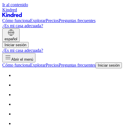
Ir al contenido
Kindred
Cómo funciona
Explorar
Precios
Preguntas frecuentes
¿Es mi casa adecuada?
español
Iniciar sesión
¿Es mi casa adecuada?
Abrir el menú
Cómo funciona
Explorar
Precios
Preguntas frecuentes
Iniciar sesión