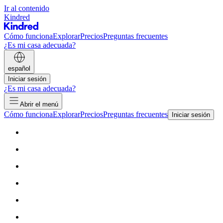
Ir al contenido
Kindred
Cómo funciona
Explorar
Precios
Preguntas frecuentes
¿Es mi casa adecuada?
español
Iniciar sesión
¿Es mi casa adecuada?
Abrir el menú
Cómo funciona
Explorar
Precios
Preguntas frecuentes
Iniciar sesión