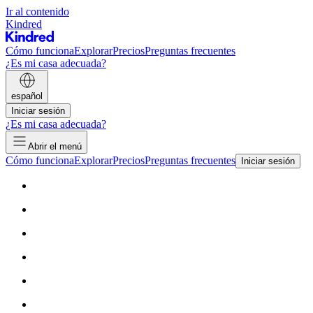
Ir al contenido
Kindred
Cómo funciona
Explorar
Precios
Preguntas frecuentes
¿Es mi casa adecuada?
español
Iniciar sesión
¿Es mi casa adecuada?
Abrir el menú
Cómo funciona
Explorar
Precios
Preguntas frecuentes
Iniciar sesión