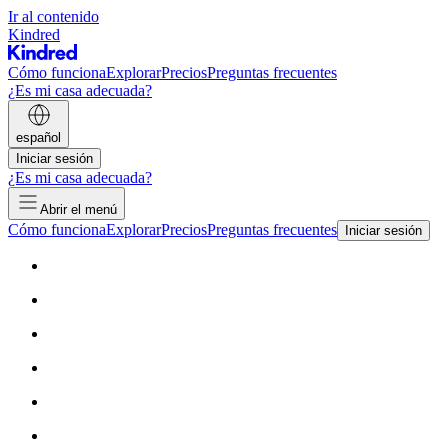
Ir al contenido
Kindred
Cómo funciona
Explorar
Precios
Preguntas frecuentes
¿Es mi casa adecuada?
español
Iniciar sesión
¿Es mi casa adecuada?
Abrir el menú
Cómo funciona
Explorar
Precios
Preguntas frecuentes
Iniciar sesión