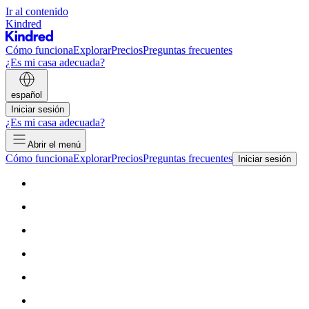
Ir al contenido
Kindred
Cómo funciona
Explorar
Precios
Preguntas frecuentes
¿Es mi casa adecuada?
español
Iniciar sesión
¿Es mi casa adecuada?
Abrir el menú
Cómo funciona
Explorar
Precios
Preguntas frecuentes
Iniciar sesión