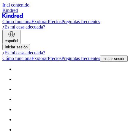
Ir al contenido
Kindred
Cómo funciona
Explorar
Precios
Preguntas frecuentes
¿Es mi casa adecuada?
español
Iniciar sesión
¿Es mi casa adecuada?
Cómo funciona
Explorar
Precios
Preguntas frecuentes
Iniciar sesión