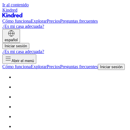
Ir al contenido
Kindred
Cómo funciona
Explorar
Precios
Preguntas frecuentes
¿Es mi casa adecuada?
español
Iniciar sesión
¿Es mi casa adecuada?
Abrir el menú
Cómo funciona
Explorar
Precios
Preguntas frecuentes
Iniciar sesión