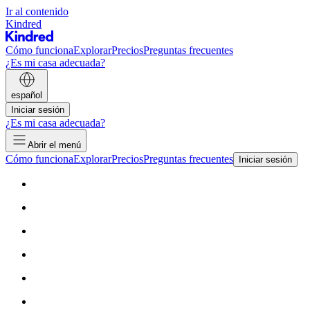
Ir al contenido
Kindred
Cómo funciona
Explorar
Precios
Preguntas frecuentes
¿Es mi casa adecuada?
español
Iniciar sesión
¿Es mi casa adecuada?
Abrir el menú
Cómo funciona
Explorar
Precios
Preguntas frecuentes
Iniciar sesión