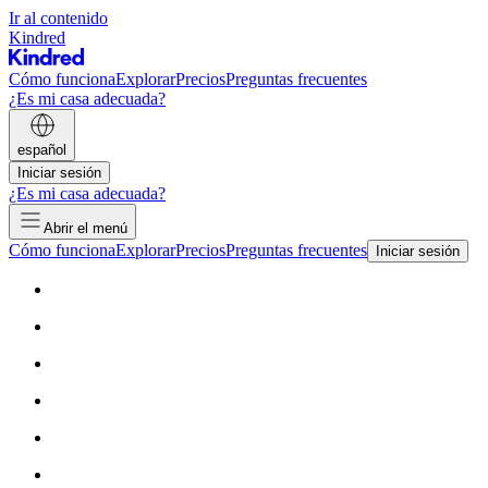
Ir al contenido
Kindred
Cómo funciona
Explorar
Precios
Preguntas frecuentes
¿Es mi casa adecuada?
español
Iniciar sesión
¿Es mi casa adecuada?
Abrir el menú
Cómo funciona
Explorar
Precios
Preguntas frecuentes
Iniciar sesión