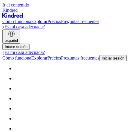
Ir al contenido
Kindred
Cómo funciona
Explorar
Precios
Preguntas frecuentes
¿Es mi casa adecuada?
español
Iniciar sesión
¿Es mi casa adecuada?
Cómo funciona
Explorar
Precios
Preguntas frecuentes
Iniciar sesión