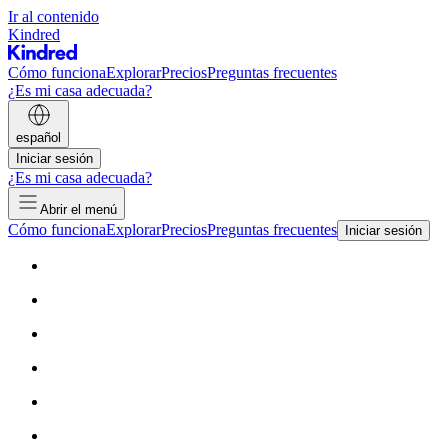
Ir al contenido
Kindred
Cómo funciona
Explorar
Precios
Preguntas frecuentes
¿Es mi casa adecuada?
español
Iniciar sesión
¿Es mi casa adecuada?
Abrir el menú
Cómo funciona
Explorar
Precios
Preguntas frecuentes
Iniciar sesión