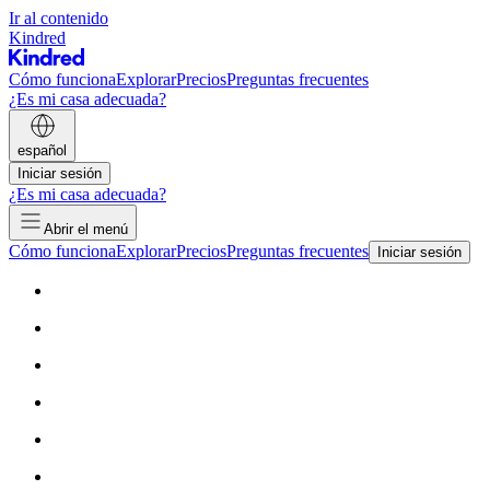
Ir al contenido
Kindred
Cómo funciona
Explorar
Precios
Preguntas frecuentes
¿Es mi casa adecuada?
español
Iniciar sesión
¿Es mi casa adecuada?
Abrir el menú
Cómo funciona
Explorar
Precios
Preguntas frecuentes
Iniciar sesión