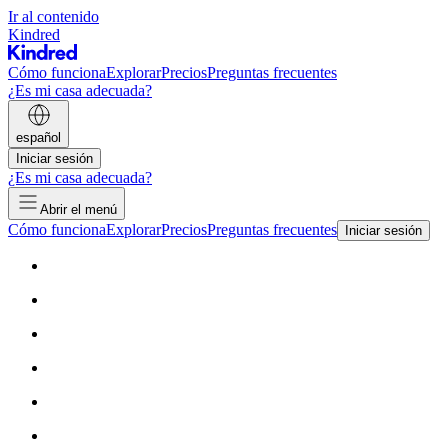
Ir al contenido
Kindred
Cómo funciona
Explorar
Precios
Preguntas frecuentes
¿Es mi casa adecuada?
español
Iniciar sesión
¿Es mi casa adecuada?
Abrir el menú
Cómo funciona
Explorar
Precios
Preguntas frecuentes
Iniciar sesión