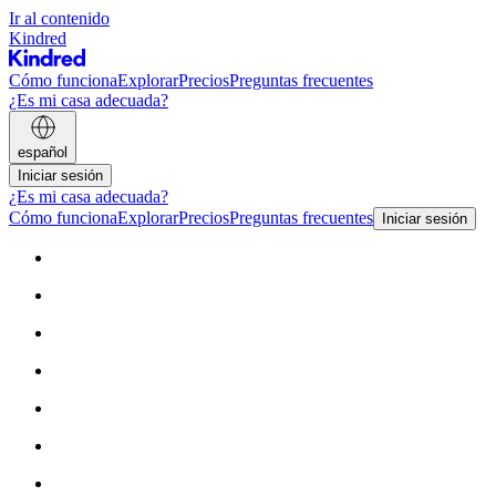
Ir al contenido
Kindred
Cómo funciona
Explorar
Precios
Preguntas frecuentes
¿Es mi casa adecuada?
español
Iniciar sesión
¿Es mi casa adecuada?
Cómo funciona
Explorar
Precios
Preguntas frecuentes
Iniciar sesión