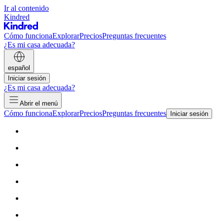
Ir al contenido
Kindred
Cómo funciona
Explorar
Precios
Preguntas frecuentes
¿Es mi casa adecuada?
español
Iniciar sesión
¿Es mi casa adecuada?
Abrir el menú
Cómo funciona
Explorar
Precios
Preguntas frecuentes
Iniciar sesión