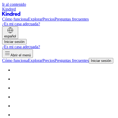
Ir al contenido
Kindred
Cómo funciona
Explorar
Precios
Preguntas frecuentes
¿Es mi casa adecuada?
español
Iniciar sesión
¿Es mi casa adecuada?
Abrir el menú
Cómo funciona
Explorar
Precios
Preguntas frecuentes
Iniciar sesión