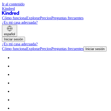
Ir al contenido
Kindred
Cómo funciona
Explorar
Precios
Preguntas frecuentes
¿Es mi casa adecuada?
español
Iniciar sesión
¿Es mi casa adecuada?
Cómo funciona
Explorar
Precios
Preguntas frecuentes
Iniciar sesión