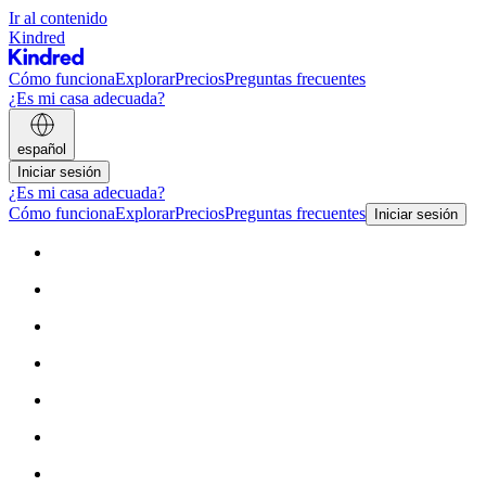
Ir al contenido
Kindred
Cómo funciona
Explorar
Precios
Preguntas frecuentes
¿Es mi casa adecuada?
español
Iniciar sesión
¿Es mi casa adecuada?
Cómo funciona
Explorar
Precios
Preguntas frecuentes
Iniciar sesión