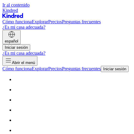
Ir al contenido
Kindred
Cómo funciona
Explorar
Precios
Preguntas frecuentes
¿Es mi casa adecuada?
español
Iniciar sesión
¿Es mi casa adecuada?
Abrir el menú
Cómo funciona
Explorar
Precios
Preguntas frecuentes
Iniciar sesión