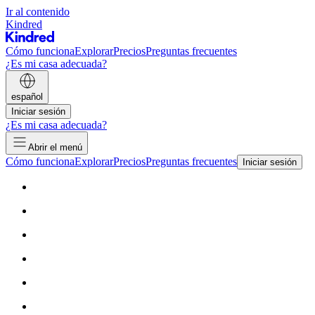
Ir al contenido
Kindred
Cómo funciona
Explorar
Precios
Preguntas frecuentes
¿Es mi casa adecuada?
español
Iniciar sesión
¿Es mi casa adecuada?
Abrir el menú
Cómo funciona
Explorar
Precios
Preguntas frecuentes
Iniciar sesión