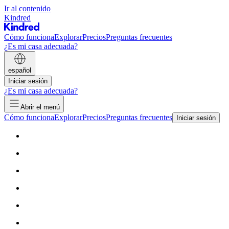
Ir al contenido
Kindred
Cómo funciona
Explorar
Precios
Preguntas frecuentes
¿Es mi casa adecuada?
español
Iniciar sesión
¿Es mi casa adecuada?
Abrir el menú
Cómo funciona
Explorar
Precios
Preguntas frecuentes
Iniciar sesión