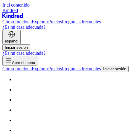
Ir al contenido
Kindred
Cómo funciona
Explorar
Precios
Preguntas frecuentes
¿Es mi casa adecuada?
español
Iniciar sesión
¿Es mi casa adecuada?
Abrir el menú
Cómo funciona
Explorar
Precios
Preguntas frecuentes
Iniciar sesión