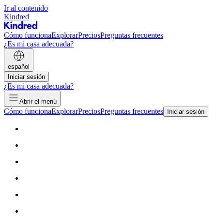
Ir al contenido
Kindred
Cómo funciona
Explorar
Precios
Preguntas frecuentes
¿Es mi casa adecuada?
español
Iniciar sesión
¿Es mi casa adecuada?
Abrir el menú
Cómo funciona
Explorar
Precios
Preguntas frecuentes
Iniciar sesión