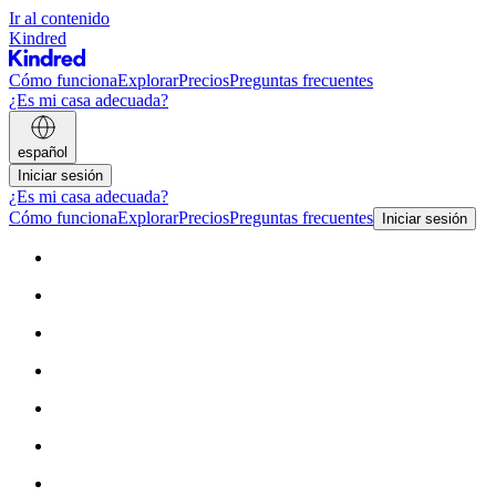
Ir al contenido
Kindred
Cómo funciona
Explorar
Precios
Preguntas frecuentes
¿Es mi casa adecuada?
español
Iniciar sesión
¿Es mi casa adecuada?
Cómo funciona
Explorar
Precios
Preguntas frecuentes
Iniciar sesión