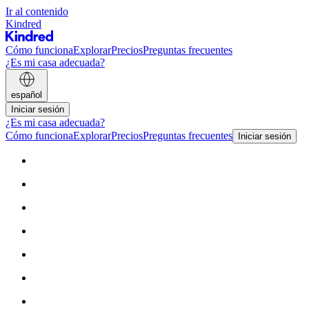
Ir al contenido
Kindred
Cómo funciona
Explorar
Precios
Preguntas frecuentes
¿Es mi casa adecuada?
español
Iniciar sesión
¿Es mi casa adecuada?
Cómo funciona
Explorar
Precios
Preguntas frecuentes
Iniciar sesión