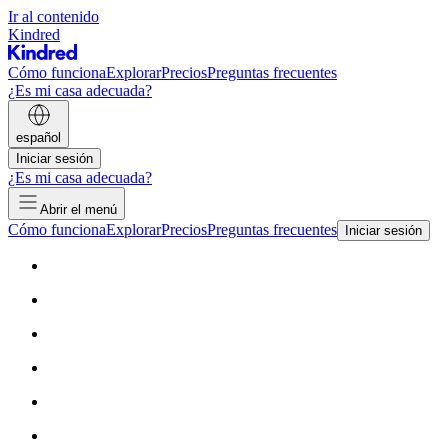
Ir al contenido
Kindred
Cómo funciona
Explorar
Precios
Preguntas frecuentes
¿Es mi casa adecuada?
español
Iniciar sesión
¿Es mi casa adecuada?
Abrir el menú
Cómo funciona
Explorar
Precios
Preguntas frecuentes
Iniciar sesión