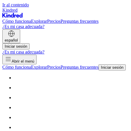
Ir al contenido
Kindred
Cómo funciona
Explorar
Precios
Preguntas frecuentes
¿Es mi casa adecuada?
español
Iniciar sesión
¿Es mi casa adecuada?
Abrir el menú
Cómo funciona
Explorar
Precios
Preguntas frecuentes
Iniciar sesión