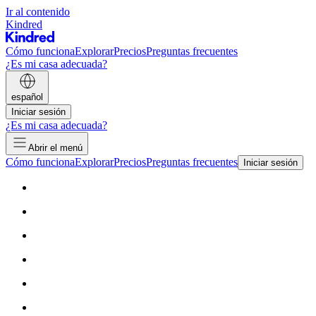
Ir al contenido
Kindred
Cómo funciona
Explorar
Precios
Preguntas frecuentes
¿Es mi casa adecuada?
español
Iniciar sesión
¿Es mi casa adecuada?
Abrir el menú
Cómo funciona
Explorar
Precios
Preguntas frecuentes
Iniciar sesión