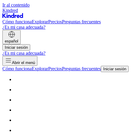
Ir al contenido
Kindred
Cómo funciona
Explorar
Precios
Preguntas frecuentes
¿Es mi casa adecuada?
español
Iniciar sesión
¿Es mi casa adecuada?
Abrir el menú
Cómo funciona
Explorar
Precios
Preguntas frecuentes
Iniciar sesión