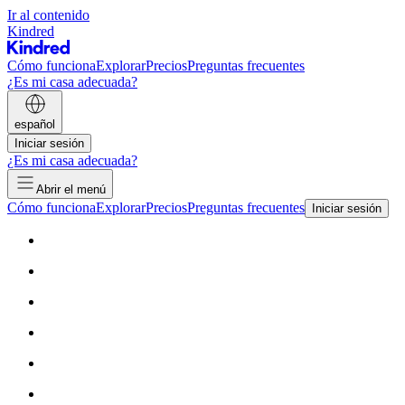
Ir al contenido
Kindred
Cómo funciona
Explorar
Precios
Preguntas frecuentes
¿Es mi casa adecuada?
español
Iniciar sesión
¿Es mi casa adecuada?
Abrir el menú
Cómo funciona
Explorar
Precios
Preguntas frecuentes
Iniciar sesión