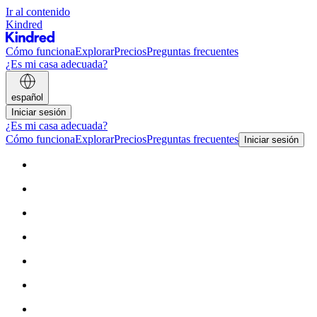
Ir al contenido
Kindred
Cómo funciona
Explorar
Precios
Preguntas frecuentes
¿Es mi casa adecuada?
español
Iniciar sesión
¿Es mi casa adecuada?
Cómo funciona
Explorar
Precios
Preguntas frecuentes
Iniciar sesión